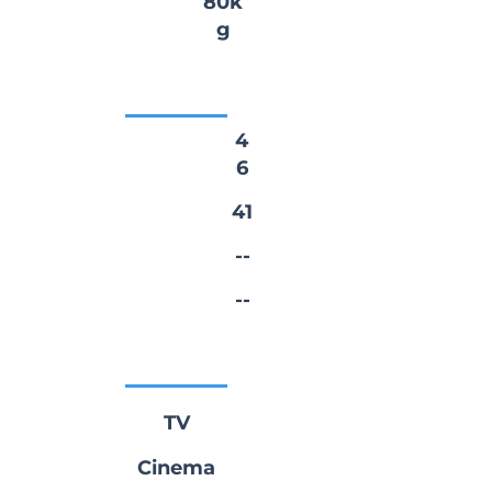
Peso:
80k
g
Medidas
Manequim:
4
6
Calçado:
41
Cintura:
--
Quadril:
--
Disponibilidade
TV
Cinema