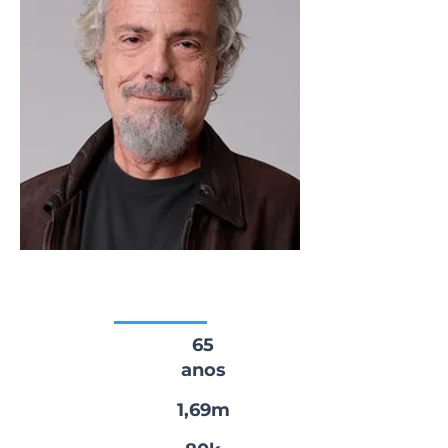
Perfil
Idade:
65
anos
Altura:
1,69m